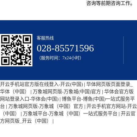
咨询等前期咨询工作。
客服热线
028-85571596
（服务时间：7x24小时）
开云手机站官方版在线登入-开云(中国)
|
华体网页版页面登录_
华体（中国）
|
万象城网页版-万象城(中国)官方
|
华体会官方版
网站登录入口-华体会(中国)
|
博鱼平台-博鱼(中国)一站式服务平
台
|
万象城网页版-万象城（中国）官方
|
开云手机官方网站-开云
（中国）
|
万象城平台-万象城（中国）一站式服务平台
|
开云官
方网页版_开云（中国）
|