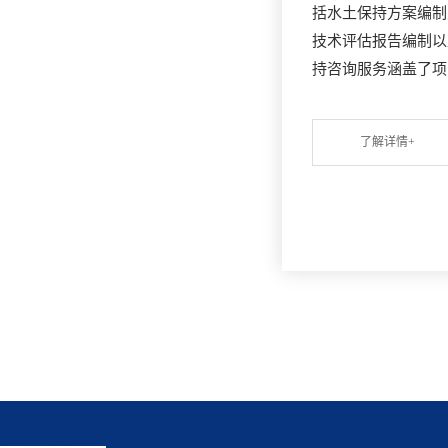
括水土保持方案编制
技术评估报告编制以
持咨询服务涵盖了项
估、‌环境影响评价、
持调查是对水土保持
了解详情+
益、‌经验、‌存在问
场勘察和逐块进行，
状况等。 水土保持
能造成水土流失的生
目。‌这些项目依法需
单位有责任按照相关
取得报备回执