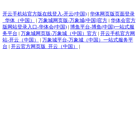
开云手机站官方版在线登入-开云(中国)
|
华体网页版页面登录
_华体（中国）
|
万象城网页版-万象城(中国)官方
|
华体会官方
版网站登录入口-华体会(中国)
|
博鱼平台-博鱼(中国)一站式服
务平台
|
万象城网页版-万象城（中国）官方
|
开云手机官方网
站-开云（中国）
|
万象城平台-万象城（中国）一站式服务平
台
|
开云官方网页版_开云（中国）
|